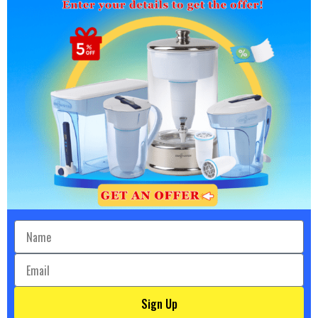
time
Quick Order Processing and Tracking
Once you place your order, you will receive the order
confirmation by email. The tracking information will be
sent once your order is shipped.
บริษัท รุ้งคู่ จำกัด
399 อาคารอินเตอร์เชนจ์
ห้องเลขที่ 10 ชั้น 24 ถนนสุขุมวิท
Sign Up
Sign Up
แขวงคลองเตยเหนือ เขตวัฒนา กรุงเทพฯ 10110