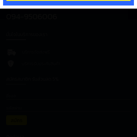
admin@zerowaterthailand.com
094-9506006
มั่นใจในบริการของเรา
บริการจัดส่งฟรี
บริการรับประกันสินค้า
สมัครสมาชิก รับส่วนลด 5%
สมัคร
ติดต่อเรา