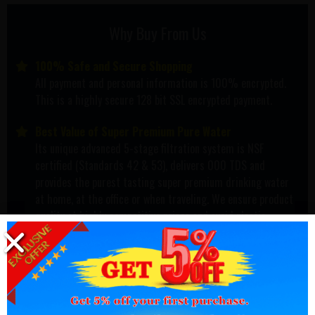
Why Buy From Us
100% Safe and Secure Shopping
All payment and personal information is 100% encrypted.
This is a highly secure 128 bit SSL encrypted payment.
Best Value of Super Premium Pure Water
Its unique advanced 5-stage filtration system is NSF
certified (Standards 42 & 53), delivers 000 TDS and
provides the purest tasting super premium drinking water
at home, at the office or when traveling. We ensure product
quality at highly competitive prices and avoid plastic
bottle waste. We have OVER a 90% customer satisfaction
rate.
Fast, Easy and Safe Shipping is done for you!
We constantly track your delivery to ensure that it is on-