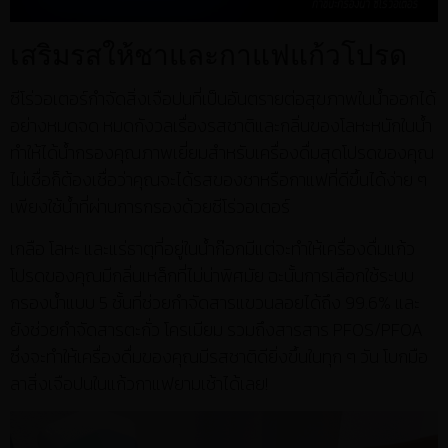
เสริมรสให้ชาและกาแฟแก้วโปรด
ซีโร่วอเตอร์กำจัดสิ่งเจือปนที่เป็นอันตรายต่อสุขภาพในน้ำออกได้
อย่างหมดจด หมดกังวลเรื่องรสชาติและกลิ่นของโลหะหนักในน้ำ
ทำให้ได้น้ำกรองคุณภาพเยี่ยมสำหรับเครื่องดื่มสุดโปรดของคุณ
ไม่เชื่อก็ต้องเชื่อว่าคุณจะได้รสของชาหรือกาแฟที่ดีขึ้นได้ง่าย ๆ
เพียงใช้น้ำที่ผ่านการกรองด้วยซีโร่วอเตอร์
เกลือ โลหะ และแร่ธาตุที่อยู่ในน้ำก๊อกมีแต่จะทำให้เครื่องดื่มแก้ว
โปรดของคุณมีกลิ่นเหล็กที่ไม่น่าพิศมัย ฉะนั้นการเลือกใช้ระบบ
กรองน้ำแบบ 5 ชั้นที่ช่วยกำจัดสารแขวนลอยได้ถึง 99.6% และ
ยังช่วยกำจัดสารตะกั่ว โครเมียม รวมถึงสารสาร PFOS/PFOA
ซึ่งจะทำให้เครื่องดื่มของคุณมีรสชาติดียิ่งขึ้นในทุก ๆ วัน โบกมือ
ลาสิ่งเจือปนในแก้วกาแฟยามเช้าได้เลย!