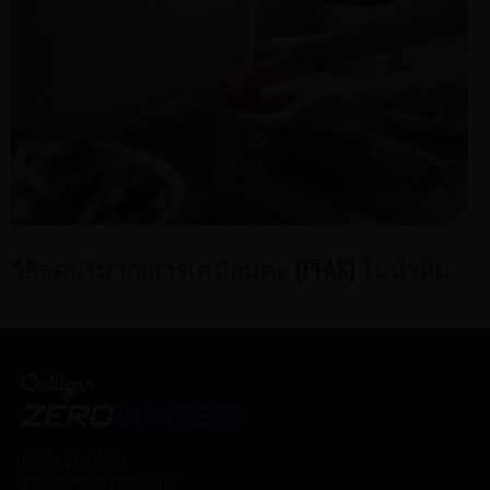
วีธีลดปริมาณสารเคมีอมตะ (PFAS) ในน้ำดื่ม
บริษัท รุ้งคู่ จำกัด
399 อาคารอินเตอร์เชนจ์