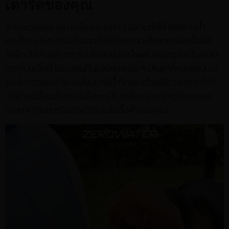
เตารีดของคุณ
สารแขวนลอย เช่น เกลือ และแร่ธาตุ มีส่วนทำให้เกิดคราบน้ำ
กระด้าง และตะกรัน ซึ่งอาจทำให้เกิดความเสียหายต่อเครื่องใช้
ไฟฟ้าเล็ก ๆ อย่างเตารีด ซึ่งจะพ่นไอน้ำผสมแร่ธาตุซึ่งเป็นคราบ
ขาวๆบนเสื้อผ้าของคุณที่เพิ่งซักมาหอม ๆ ปัญหาที่หลายคนเจอ
และไม่ควรมองข้าม เปลี่ยนมาใช้น้ำที่กรองด้วยซีโร่วอเตอร์ ที่กำ
จัดสารปเปื้อนต่างๆ เช่นโลหะหนัก เกลือ และแร่ธาตุต่างๆ หมด
ปัญหาคราบตะกรันติดเตารีดและเสื้อผ้าของคุณ!