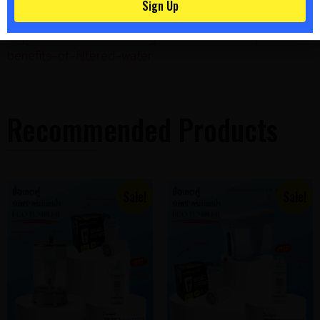
Sign Up
อ้างอิง
Sign Up
https://zerowater.com/blogs/filtration/4-unexpected-
benefits-of-filtered-water
Recommended Products
Sale!
Sale!