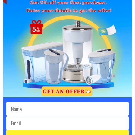
นอกจากความยอดเยี่ยมต่าง ๆ ที่เรากล่าวมานั้น ตัวกรองแบบ 5
ชั้นแต่ละชิ้นยังช่วยลดการทิ้งขวดน้ำในหลุมฝังกลบขยะไปได้ถึง
220 ขวด เผื่อว่าคุณจะหลงรัก ZeroWater ยิ่งขึ้นไปอีก
มีเพียงระบบกรองน้ำแบบ 5 ชั้นของ ZeroWater เท่านั้น ที่กำจัด
สารแขวนลอยในน้ำได้ถึง 99.6% ซึ่งจะทำให้คุณจะได้น้ำที่มี
รสชาติบริสุทธิ์ที่สุด ZeroWater ก็ได้รับการรับรองจากสถาบัน
สุขาภิบาลแห่งชาติ ว่าสามารถลดสารตะกั่ว โครเมียม และสารเคมี
อมตะ อย่าง PFOS และ PFOA ได้ ให้คุณอุ่นใจ หมดห่วงเรื่อง
สุขภาพ แถมได้น้ำดื่มรสเลิศอีกด้วย
PFOA
เป็นที่รู้จักกันในชื่อ กรดเปอร์ฟลูออโรออกทาโนอิก และ
สารซี 8 ซึ่งเป็นสารเคมีที่ใช้ในเครื่องครัวเคลือบกันติด และ
ผลิตภัณฑ์อื่น ๆ
PFOS
เป็นสารเคมีสังเคราะห์ชนิดหนึ่ง ใช้ในผลิตภัณฑ์ที่ทนต่อ
คราบสกปรก คราบไขมัน ดิน และน้ำ