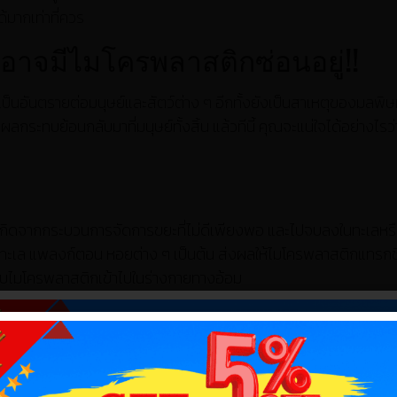
้มากเท่าที่ควร
นี้ อาจมีไมโครพลาสติกซ่อนอยู่!!
ป็นอันตรายต่อมนุษย์และสัตว์ต่าง ๆ อีกทั้งยังเป็นสาเหตุของมลพิ
กระทบย้อนกลับมาที่มนุษย์ทั้งสิ้น แล้วทีนี้ คุณจะแน่ใจได้อย่างไรว่
นเกิดจากกระบวนการจัดการขยะที่ไม่ดีเพียงพอ และไปจบลงในทะเลหร
ต่าทะเล แพลงก์ตอน หอยต่าง ๆ เป็นต้น ส่งผลให้ไมโครพลาสติกแทรกซ
ได้รับไมโครพลาสติกเข้าไปในร่างกายทางอ้อม
งไร
เปื้อนในแหล่งน้ำต่าง ๆ ซึ่งอาจจะปนเปื้อนในน้ำที่เราใช้อุปโภคบ
กาย หรือดื่มน้ำที่มีปนเปื้อนไมโครพลาสติกเข้าไป แน่นอนมันย่อมส่งผ