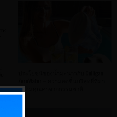
ษทาง
า
ือ
ประโยชน์ของน้ำมะนาวกับ Culligan
ึม
ZeroWater – ความสดชื่นบริสุทธิ์ที่มา
พร้อมคุณค่าจากธรรมชาติ
ริโภค
ลเสีย