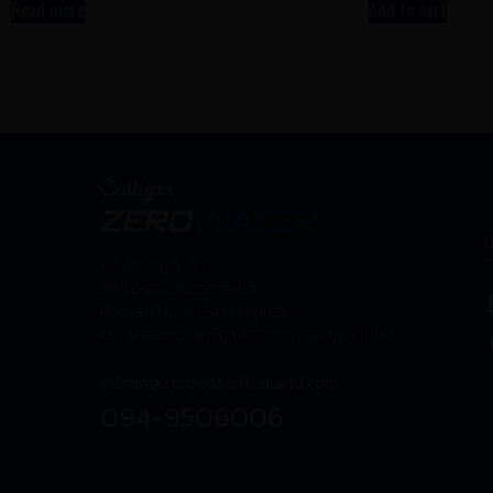
Read more
Add to cart
ม
บริษัท รุ้งคู่ จำกัด
399 อาคารอินเตอร์เชนจ์
ห้องเลขที่ 10 ชั้น 24 ถนนสุขุมวิท
แขวงคลองเตยเหนือ เขตวัฒนา กรุงเทพฯ 10110
admin@zerowaterthailand.com
094-9506006