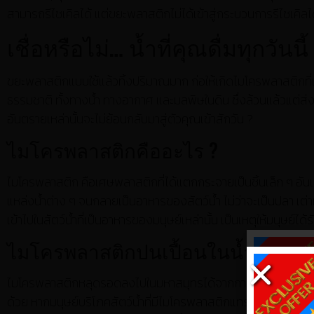
สามารถรีไซเคิลได้ แต่ขยะพลาสติกไม่ได้เข้าสู่กระบวนการรีไซเคิลได
เชื่อหรือไม่… น้ำที่คุณดื่มทุกวัน
ขยะพลาสติกแบบใช้แล้วทิ้งปริมาณมาก ก่อให้เกิดไมโครพลาสติกที่เ
ธรรมชาติ ทั้งทางน้ำ ทางอากาศ และมลพิษในดิน ซึ่งล้วนแล้วแต่ส่งผล
อันตรายเหล่านั้นจะไม่ย้อนกลับมาสู่ตัวคุณเข้าสักวัน ?
ไมโครพลาสติกคืออะไร ?
ไมโครพลาสติก คือเศษพลาสติกที่ได้แตกกระจายเป็นชิ้นเล็ก ๆ อั
แหล่งน้ำต่าง ๆ จนกลายเป็นอาหารของสัตว์น้ำ ไม่ว่าจะเป็นปลา เ
เข้าไปในสัตว์น้ำที่เป็นอาหารของมนุษย์เหล่านั้น เป็นเหตุให้มนุษย์
ไมโครพลาสติกปนเปื้อนในน้ำได้อย่า
ไมโครพลาสติกหลุดรอดลงไปในมหาสมุทรได้จากการบำบัดน้ำเสีย และปน
ด้วย หากมนุษย์บริโภคสัตว์น้ำที่มีไมโครพลาสติกแทรกซึมอยู่ในร่าง