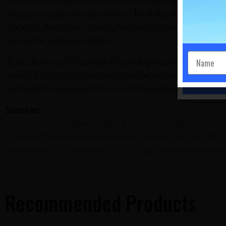
คำตอบก็คือการกรองน้ำดื่มเองเป็นวิธีที่ดีต่อสุขภาพของคุณและได้อนุ
ง่ายดาย, และปลอดภัย เพียงแค่กรอกน้ำลงไปใน เหยือกกรองน้ำซีโร่วอเต
เป็นมิตรกับสิ่งแวดล้อม ผลิตภัณฑ์ใหม่จากซีโร่วอเตอร์ ที่ช่วยให้ค
มิตรต่อสิ่งแวดล้อมอย่างยั่งยืน
เป็นที่น่ายินดีว่า ยุคนี้เป็นยุคสมัยที่มนุษย์รับรู้ปัญหาเกี่ยวกับสิ่
เลยก็ได้ จึงมีการรณรงค์ในการอนุรักษ์สิ่งแวดล้อมเกิดขึ้นทั่วโลก แต
Sign 
นั้น เริ่มต้นการลดขยะพลาสติกง่าย ๆ ที่ตัวคุณตั้งแต่วันนี้ ด้วยก
Sources:
Planet Plastic: Thailand suffers from plastic addiction a
เมื่อพลาสติกย้อนกลับมาในห่วงโซ่อาหารและซ่อนอยู่ในวัตถุดิบที่
ขยะพลาสติก : นักวิจัยศูนย์ฯ ทะเล จ.ตรัง พบไมโครพลาสติกในก
Recommended Products