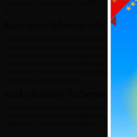
ต่อสุขภาพอย่างใหญ่หลวง นอกจากนี้ขยะก็สร้างมลพิษให้แก่ธรรมชาต
สิ้น
อันตรายจากไมโครพลาสติก
ในไมโครพลาสติกมีกลุ่มสารมลพิษตกค้างยาวนาน หรือ persistent 
กระทั่งสารเคมีส่วนประกอบในพลาสติกประเภท PE และ PP นอกจากนี
การคาดการณ์ถึงผลที่อาจเกิดขึ้นต่อมนุษย์ โดย รศ.ดร. สุชนา ช
จุฬาลงกรณ์มหาวิทยาลัย คือ อาจทำให้เป็นโรคภูมิแพ้ได้ง่ายขึ้น อา
แบคทีเรียหรือไวรัส ก็อาจสามารถเข้าไปในเส้นเลือดได้ ส่งผลเสีย
ทางพันธุกรรมของมนุษย์ได้เลยทีเดียว
จะหลีกเลี่ยงปัญหาไมโครพลาสติกในน้
ใครหลายคนอาจจะเลือกวิธีในการซื้อน้ำบรรจุขวดพลาสติกที่มีขายทั่วไป เพ
มิตรต่อสิ่งแวดล้อมเท่าใดนัก เพราะการซื้อน้ำขวดพลาสติกแบบใช้แล้วทิ
กว่านี้ในขณะที่เราปลอดภัยจากสารปนเปื้อนต่าง ๆ ล่ะ?