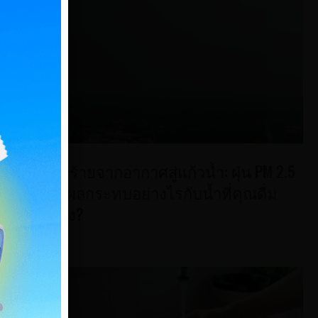
ั้ง
รือแม้
 มี
ปลง
ภัยร้ายจากอากาศสู่แก้วน้ำ: ฝุ่น PM 2.5
ส่งผลกระทบอย่างไรกับน้ำที่คุณดื่ม
บ้าง?
่เป็น
่งยื่น