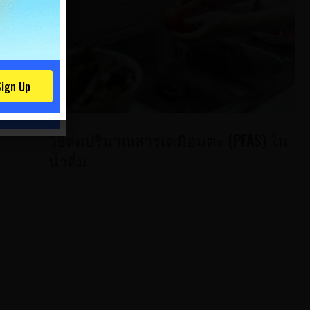
สะดวก,
น้ำ
เป็น
ใบนี้
ign Up
น ดัง
วีธีลดปริมาณสารเคมีอมตะ (PFAS) ใน
น้ำดื่ม