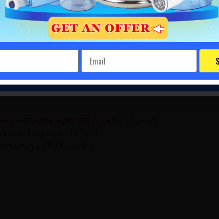
รักษ์สิ่งแวดล้อมไปด้วยในตัวนั่นเอง ซึ่งปัจจุบันนี้มีวิธีกรองน้ำที่
อร์ คุณก็จะได้น้ำดื่มรสชาติที่บริสุทธิ์ที่สุด ซึ่งตอนนี้มี กระบอก
ุณสามารถพกพาน้ำดื่มบริสุทธิ์ติดตัวไปได้ทุกที่ สะดวก ปลอดภัย และ 
งแวดล้อมมากยิ่งขึ้น ซึ่งถือเป็นปัญหาที่อาจนำไปสู่จุดจบของโลกที่สวยงาม
S
่การเริ่มต้นช่วยโลกใบนี้นั้นจะไม่สำเร็จได้ หากเราไม่ร่วมมือร่วมใจกั
Up
ารดื่มน้ำดื่มที่กรองเองจากเหยือกกรองน้ำหรือแก้วกรองน้ำกันนะคะ
nd poor waste management (Video) | Coconuts
เรากิน – Greenpeace Thailand
ระเพาะปลาทู – BBC News ไทย