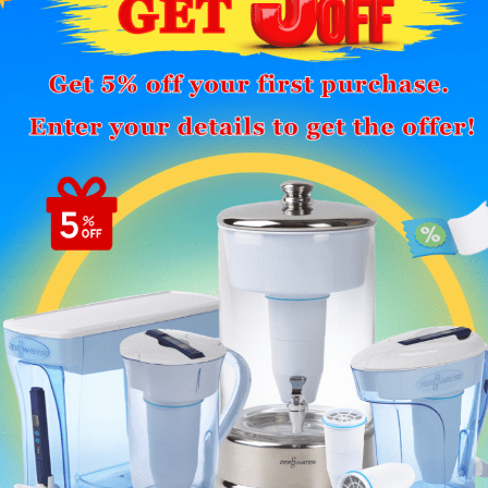
ิด้วย ซึ่งล้วนแล้วแต่วกกลับมาส่งผลกระทบกับสิ่งมีชีวิตบนโลกนี้ท
organic pollutants (POPs) เช่น ยาฆ่าแมลงและพลาสติกไซเซอร์ ห
้ การบริโภคอาหารหรือน้ำดื่มที่ปนเปื้อนไมโครพลาสติกเป็นเวลานาน
วนิชย์ อาจารย์ประจำภาควิชาวิทยาศาสตร์ทางทะเล คณะวิทยาศาสตร์
จก่อให้เกิดโรคมะเร็งในกระเพาะอาหาร นอกจากนี้ ด้วยขนาดที่เล็กเท่า
ต่อระบบไหลเวียนโลหิต และที่ร้ายแรงที่สุดอาจส่งผลต่อการเปลี่ยนแ
ำดื่มอย่างไร ?
ื่อป้องกันไม่ให้ดื่มน้ำที่มีสารปนเปื้อนต่าง ๆ แต่นั่นอาจไม่ใช่วิธีที
้งก็คือการสร้างขยะพลาสติกให้เกิดขึ้นใหม่อยู่ดี แล้วจะมีวิธีไหนที่ยั